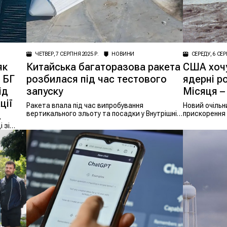
ЧЕТВЕР, 7 СЕРПНЯ 2025 Р.
НОВИНИ
СЕРЕДУ, 6 СЕР
як
Китайська багаторазова ракета
США хочу
 БГ
розбилася під час тестового
ядерні р
ід
запуску
Місяця – 
ції
Ракета впала під час випробування
Новий очіль
вертикального зльоту та посадки у Внутрішній
прискорення
в
Монголії.
на Місяці та
 зі
утвердити СШ