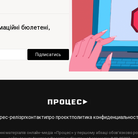
маційні бюлетені,
Підписатись
рес-реліз
pr
контакти
про проєкт
политика конфиденциальнос
анні матеріалів онлайн-медіа «Процес» у першому абзаці обов’язково р