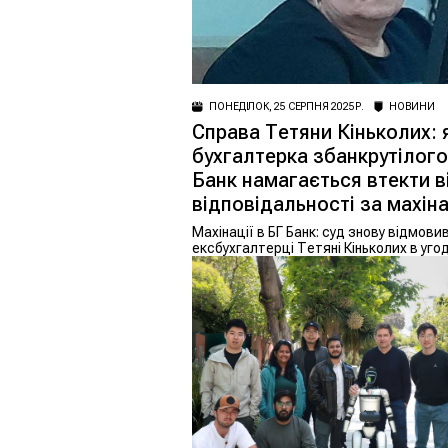
ПОНЕДІЛОК, 25 СЕРПНЯ 2025 Р.
НОВИНИ
Справа Тетяни Кіньколих: 
бухгалтерка збанкрутілого
Банк намагається втекти в
відповідальності за махіна
Махінації в БГ Банк: суд знову відмови
ексбухгалтерці Тетяні Кіньколих в угоді
слідством