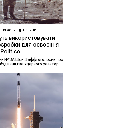
ПНЯ 2025 Р.
НОВИНИ
ть використовувати
озробки для освоєння
Politico
ник NASA Шон Даффі оголосив про
 будівництва ядерного реактора
 плани замінити МКС, щоб
А в новій космічній гонці.