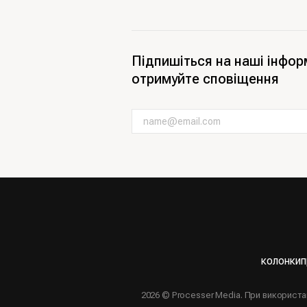
Підпишіться на наші інфор
отримуйте сповіщення
колонки
п
2026 © Processer Media. При використ