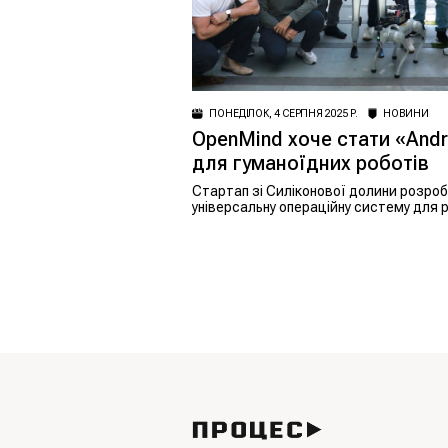
ПОНЕДІЛОК, 4 СЕРПНЯ 2025 Р.
НОВИНИ
OpenMind хоче стати «Andr
для гуманоїдних роботів
Стартап зі Силіконової долини розро
універсальну операційну систему для р
здатну забезпечити взаємодію між
машинами та людьми.