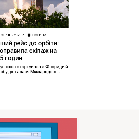
 СЕРПНЯ 2025 Р.
НОВИНИ
ий рейс до орбіти:
оправила екіпаж на
5 годин
 успішно стартувала з Флориди й
добу дісталася Міжнародної
анції, встановивши новий
рекорд компанії.