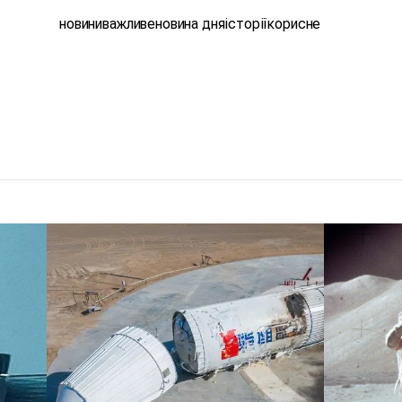
новини
важливе
новина дня
історії
корисне