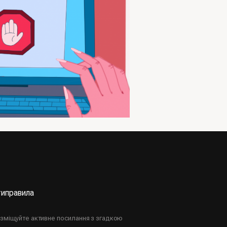
ти
правила
озміщуйте активне посилання з згадкою