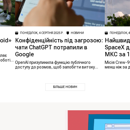
ПОНЕДІЛОК, 4 СЕРПНЯ 2025 Р.
НОВИНИ
ПОНЕДІЛОК, 4
oid»
Конфіденційність під загрозою:
Найшвидш
чати ChatGPT потрапили в
SpaceX д
Google
МКС за 1
бляє
оботів,
OpenAI призупинила функцію публічного
Місія Crew-9
доступу до розмов, щоб запобігти витоку
менш ніж за 
даних
космічної ст
орбітальний 
БІЛЬШЕ НОВИН