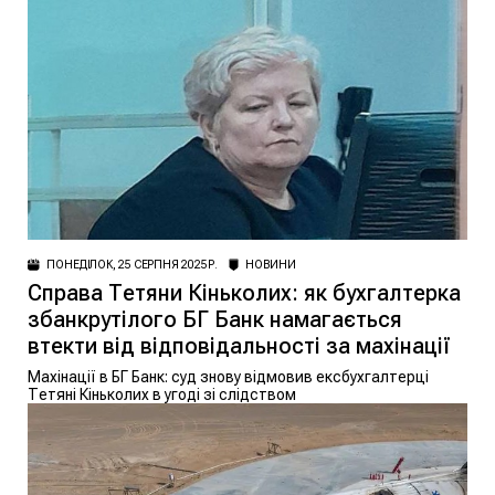
ПОНЕДІЛОК, 25 СЕРПНЯ 2025 Р.
НОВИНИ
Справа Тетяни Кіньколих: як бухгалтерка
збанкрутілого БГ Банк намагається
втекти від відповідальності за махінації
Махінації в БГ Банк: суд знову відмовив ексбухгалтерці
Тетяні Кіньколих в угоді зі слідством