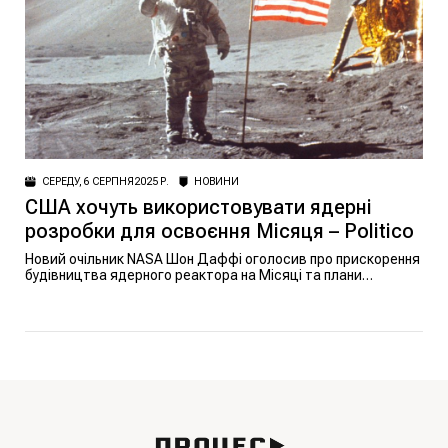
СЕРЕДУ, 6 СЕРПНЯ 2025 Р.
НОВИНИ
США хочуть використовувати ядерні
розробки для освоєння Місяця – Politico
Новий очільник NASA Шон Даффі оголосив про прискорення
будівництва ядерного реактора на Місяці та плани
замінити МКС, щоб утвердити США в новій космічній гонці.