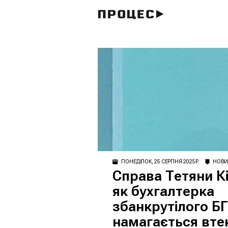
ПОНЕДІЛОК, 25 СЕРПНЯ 2025 Р.
НОВ
Справа Тетяни К
як бухгалтерка
збанкрутілого БГ
намагається втек