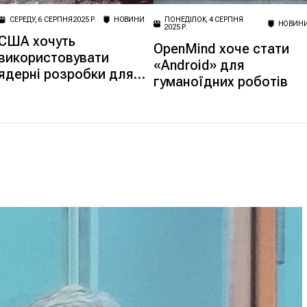
СЕРЕДУ, 6 СЕРПНЯ 2025 Р.
НОВИНИ
ПОНЕДІЛОК, 4 СЕРПНЯ
НОВИН
2025 Р.
США хочуть
OpenMind хоче стати
використовувати
«Android» для
ядерні розробки для
гуманоїдних роботів
освоєння Місяця –
Politico