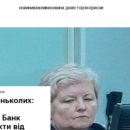
новини
важливе
новина дня
історії
корисне
ИНИ
іньколих:
 Банк
ти від