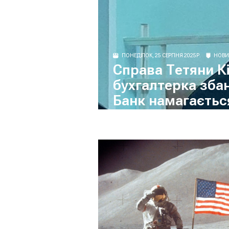
ПОНЕДІЛОК, 25 СЕРПНЯ 2025 Р.
НОВ
Справа Тетяни Кі
бухгалтерка збан
Банк намагається
відповідальності 