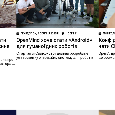
ПОНЕДІЛОК, 4 СЕРПНЯ 2025 Р.
НОВИНИ
ПОНЕДІЛО
ати
OpenMind хоче стати «Android»
Конфід
єння
для гуманоїдних роботів
чати C
Стартап зі Силіконової долини розробляє
OpenAI пр
універсальну операційну систему для роботів,
до розмов
осив про
здатну забезпечити взаємодію між машинами
актора на
та людьми.
твердити