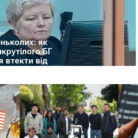
ИНИ
ньколих: як
крутілого БГ
 втекти від
за махінації