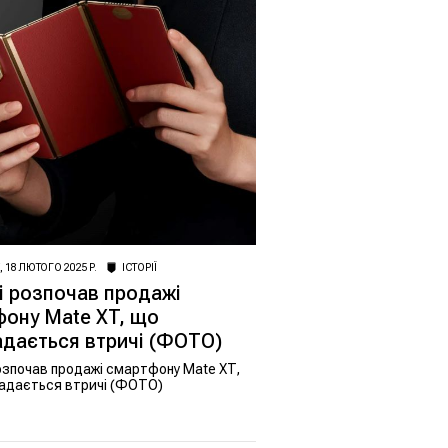
, 18 ЛЮТОГО 2025 Р.
ІСТОРІЇ
 розпочав продажі
ону Mate XT, що
дається втричі (ФОТО)
озпочав продажі смартфону Mate XT,
адається втричі (ФОТО)