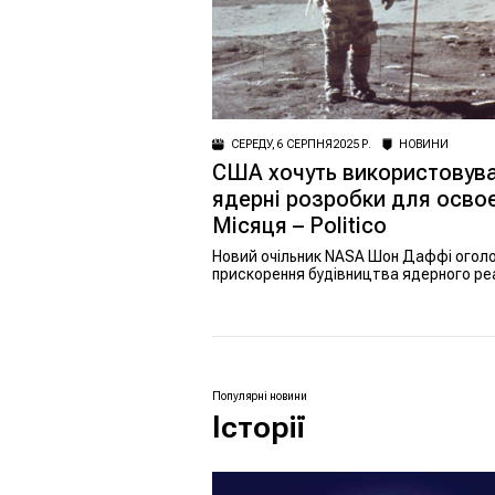
СЕРЕДУ, 6 СЕРПНЯ 2025 Р.
НОВИНИ
США хочуть використовув
ядерні розробки для осво
Місяця – Politico
Новий очільник NASA Шон Даффі огол
прискорення будівництва ядерного ре
Місяці та плани замінити МКС, щоб у
США в новій космічній гонці.
Популярні новини
Історії