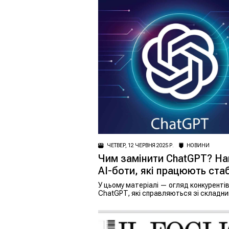
ЧЕТВЕР, 12 ЧЕРВНЯ 2025 Р.
НОВИНИ
Чим замінити ChatGPT? На
AI-боти, які працюють ста
У цьому матеріалі — огляд конкуренті
ChatGPT, які справляються зі складн
завданнями не гірше