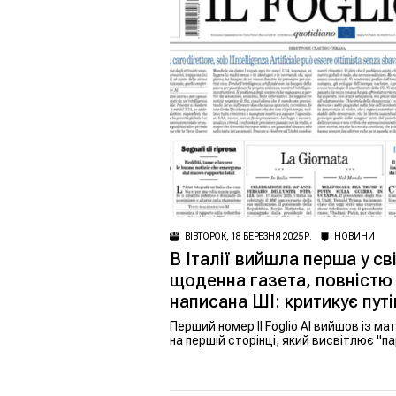
ВІВТОРОК, 18 БЕРЕЗНЯ 2025 Р.
НОВИНИ
В Італії вийшла перша у сві
щоденна газета, повністю
написана ШІ: критикує путі
Перший номер Il Foglio AI вийшов із м
на першій сторінці, який висвітлює "п
італійських трампістів"