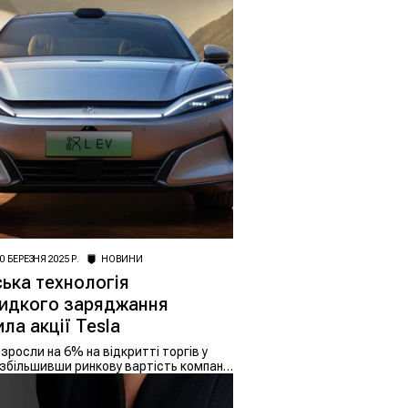
0 БЕРЕЗНЯ 2025 Р.
НОВИНИ
ька технологія
идкого заряджання
ла акції Tesla
 зросли на 6% на відкритті торгів у
 збільшивши ринкову вартість компанії
 $162 млрд