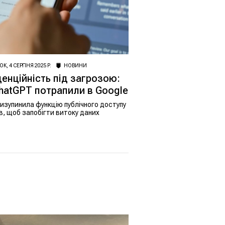
К, 4 СЕРПНЯ 2025 Р.
НОВИНИ
енційність під загрозою:
hatGPT потрапили в Google
изупинила функцію публічного доступу
, щоб запобігти витоку даних