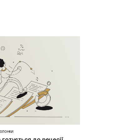
КОЛОНКИ
 готується до рецесії