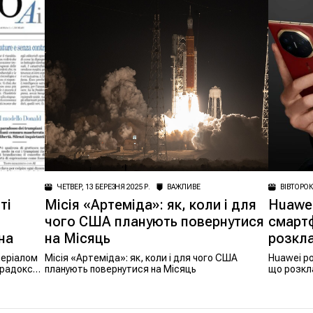
ЧЕТВЕР, 13 БЕРЕЗНЯ 2025 Р.
ВАЖЛИВЕ
ВІВТОРОК
ті
Місія «Артеміда»: як, коли і для
Huawei
чого США планують повернутися
смартф
на
на Місяць
розкла
атеріалом
Місія «Артеміда»: як, коли і для чого США
Huawei р
арадокс
планують повернутися на Місяць
що розкл