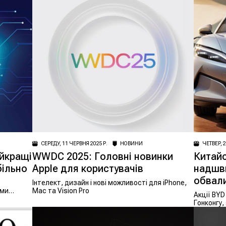
СЕРЕДУ, 11 ЧЕРВНЯ 2025 Р.
НОВИНИ
ЧЕТВЕР, 2
йкращі
WWDC 2025: Головні новинки
Китайс
більно
Apple для користувачів
надшв
обвали
в
Інтелект, дизайн і нові можливості для iPhone,
ими
Mac та Vision Pro
Акції BYD
Гонконгу,
майже до